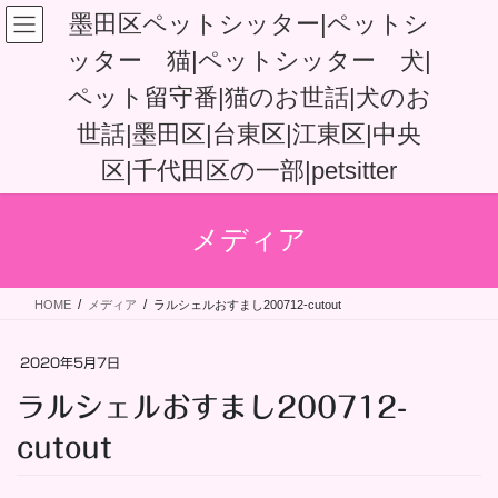
コ
ナ
墨田区ペットシッター|ペットシ
ン
ビ
ッター 猫|ペットシッター 犬|
テ
ゲ
ン
ー
ペット留守番|猫のお世話|犬のお
ツ
シ
へ
ョ
世話|墨田区|台東区|江東区|中央
ス
ン
区|千代田区の一部|petsitter
キ
に
ッ
移
プ
動
メディア
HOME
メディア
ラルシェルおすまし200712-cutout
2020年5月7日
ラルシェルおすまし200712-
cutout