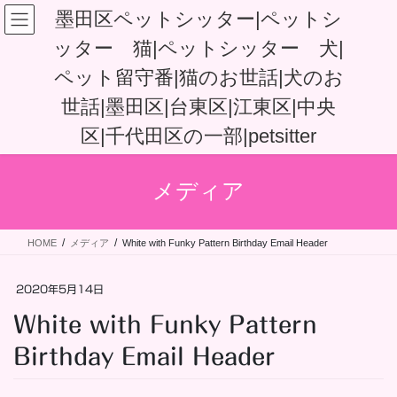
コ
ナ
墨田区ペットシッター|ペットシ
ン
ビ
ッター 猫|ペットシッター 犬|
テ
ゲ
ン
ー
ペット留守番|猫のお世話|犬のお
ツ
シ
へ
ョ
世話|墨田区|台東区|江東区|中央
ス
ン
区|千代田区の一部|petsitter
キ
に
ッ
移
プ
動
メディア
HOME
メディア
White with Funky Pattern Birthday Email Header
2020年5月14日
White with Funky Pattern
Birthday Email Header